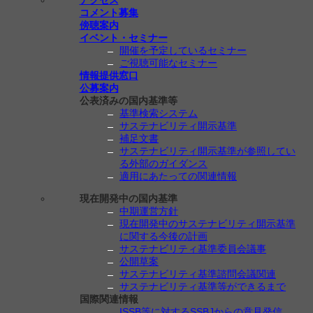
アクセス
コメント募集
傍聴案内
イベント・セミナー
開催を予定しているセミナー
ご視聴可能なセミナー
情報提供窓口
公募案内
公表済みの国内基準等
基準検索システム
サステナビリティ開示基準
補足文書
サステナビリティ開示基準が参照してい
る外部のガイダンス
適用にあたっての関連情報
現在開発中の国内基準
中期運営方針
現在開発中のサステナビリティ開示基準
に関する今後の計画
サステナビリティ基準委員会議事
公開草案
サステナビリティ基準諮問会議関連
サステナビリティ基準等ができるまで
国際関連情報
ISSB等に対するSSBJからの意見発信