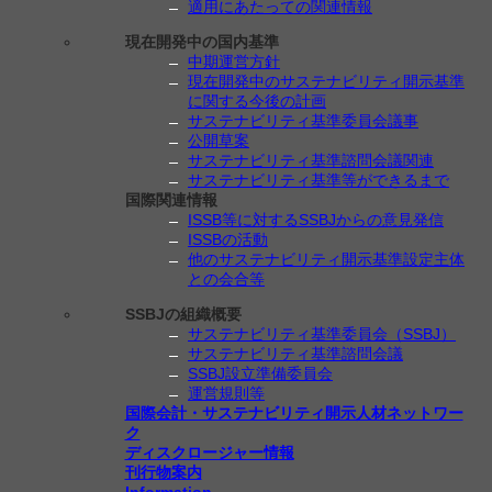
適用にあたっての関連情報
現在開発中の国内基準
中期運営方針
現在開発中のサステナビリティ開示基準
に関する今後の計画
サステナビリティ基準委員会議事
公開草案
サステナビリティ基準諮問会議関連
サステナビリティ基準等ができるまで
国際関連情報
ISSB等に対するSSBJからの意見発信
ISSBの活動
他のサステナビリティ開示基準設定主体
との会合等
SSBJの組織概要
サステナビリティ基準委員会（SSBJ）
サステナビリティ基準諮問会議
SSBJ設立準備委員会
運営規則等
国際会計・サステナビリティ開示人材ネットワー
ク
ディスクロージャー情報
刊行物案内
Information