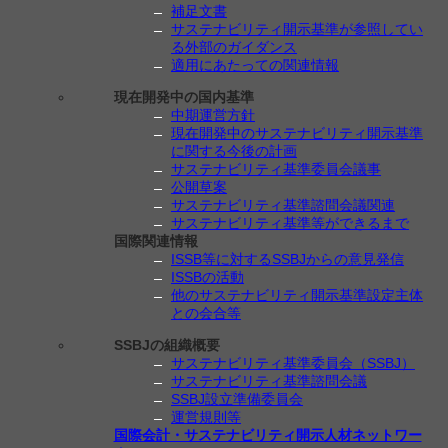
補足文書
サステナビリティ開示基準が参照してい
る外部のガイダンス
適用にあたっての関連情報
現在開発中の国内基準
中期運営方針
現在開発中のサステナビリティ開示基準
に関する今後の計画
サステナビリティ基準委員会議事
公開草案
サステナビリティ基準諮問会議関連
サステナビリティ基準等ができるまで
国際関連情報
ISSB等に対するSSBJからの意見発信
ISSBの活動
他のサステナビリティ開示基準設定主体
との会合等
SSBJの組織概要
サステナビリティ基準委員会（SSBJ）
サステナビリティ基準諮問会議
SSBJ設立準備委員会
運営規則等
国際会計・サステナビリティ開示人材ネットワー