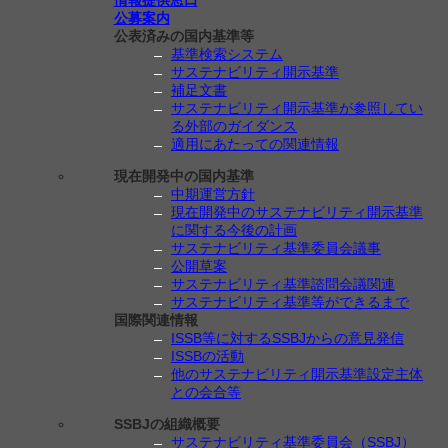
情報提供窓口
公募案内
公表済みの国内基準等
基準検索システム
サステナビリティ開示基準
補足文書
サステナビリティ開示基準が参照してい
る外部のガイダンス
適用にあたっての関連情報
現在開発中の国内基準
中期運営方針
現在開発中のサステナビリティ開示基準
に関する今後の計画
サステナビリティ基準委員会議事
公開草案
サステナビリティ基準諮問会議関連
サステナビリティ基準等ができるまで
国際関連情報
ISSB等に対するSSBJからの意見発信
ISSBの活動
他のサステナビリティ開示基準設定主体
との会合等
SSBJの組織概要
サステナビリティ基準委員会（SSBJ）