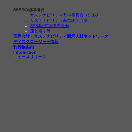
SSBJの組織概要
サステナビリティ基準委員会（SSBJ）
サステナビリティ基準諮問会議
SSBJ設立準備委員会
運営規則等
国際会計・サステナビリティ開示人材ネットワーク
ディスクロージャー情報
刊行物案内
Information
ニュースリリース