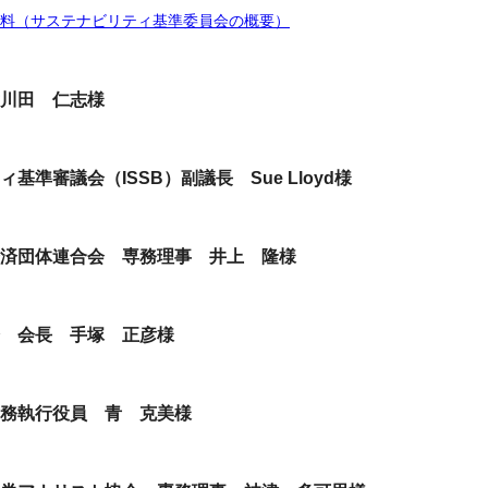
料（サステナビリティ基準委員会の概要）
川田 仁志様
基準審議会（ISSB）副議長 Sue Lloyd様
済団体連合会 専務理事 井上 隆様
 会長 手塚 正彦様
務執行役員 青 克美様