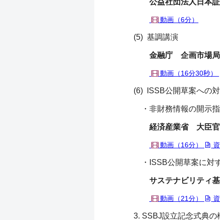
公益社団法人日本証
動画（6分）
(5) 基調講演
金融庁 企画市場局
動画（16分30秒）
(6) ISSB公開草案への
・非財務情報の開示指針
経済産業省 大臣官
動画（16分）
資
・ISSB公開草案に対
サステナビリティ基
動画（21分）
資
3. SSBJ設立記念式典