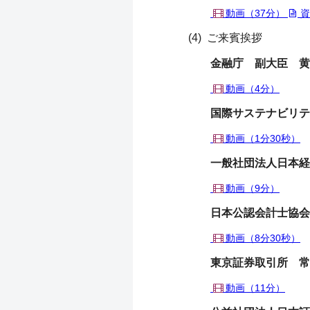
動画（37分）
資
(4) ご来賓挨拶
金融庁 副大臣 黄
動画（4分）
国際サステナビリティ
動画（1分30秒）
一般社団法人日本経
動画（9分）
日本公認会計士協会
動画（8分30秒）
東京証券取引所 常
動画（11分）