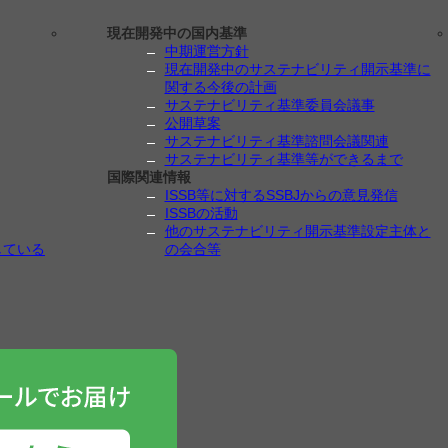
現在開発中の国内基準
中期運営方針
現在開発中のサステナビリティ開示基準に
関する今後の計画
サステナビリティ基準委員会議事
公開草案
サステナビリティ基準諮問会議関連
サステナビリティ基準等ができるまで
国際関連情報
ISSB等に対するSSBJからの意見発信
ISSBの活動
他のサステナビリティ開示基準設定主体と
している
の会合等