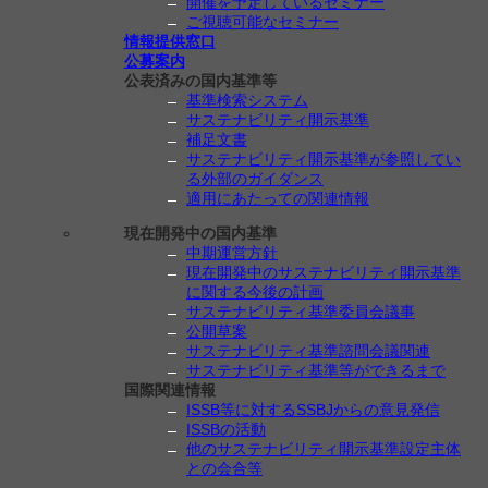
開催を予定しているセミナー
ご視聴可能なセミナー
情報提供窓口
公募案内
公表済みの国内基準等
基準検索システム
サステナビリティ開示基準
補足文書
サステナビリティ開示基準が参照してい
る外部のガイダンス
適用にあたっての関連情報
現在開発中の国内基準
中期運営方針
現在開発中のサステナビリティ開示基準
に関する今後の計画
サステナビリティ基準委員会議事
公開草案
サステナビリティ基準諮問会議関連
サステナビリティ基準等ができるまで
国際関連情報
ISSB等に対するSSBJからの意見発信
ISSBの活動
他のサステナビリティ開示基準設定主体
との会合等