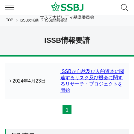
TOP
ISSBの活動
ISSB情報要請
ISSB情報要請
ISSBが自然及び人的資本に関
JP
EN
連するリスク及び機会に関す
2024年4月23日
るリサーチ・プロジェクトを
開始
1