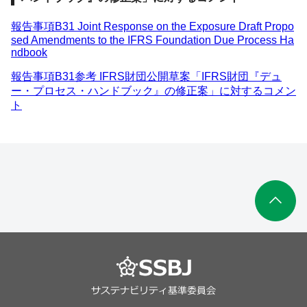
報告事項B31 Joint Response on the Exposure Draft Propo
sed Amendments to the IFRS Foundation Due Process Ha
ndbook
報告事項B31参考 IFRS財団公開草案「IFRS財団『デュ
ー・プロセス・ハンドブック』の修正案」に対するコメン
ト