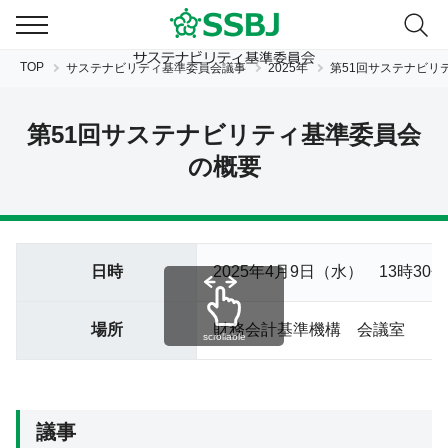
TOP
サステナビリティ基準委員会議事
2025年
第51回サステナビリ
第51回サステナビリティ基準委員会
の概要
JP
EN
日時
2025年4月9日（水） 13
時30分
場所
財務会計基準機構 会議室
scrollable
議事