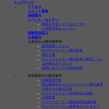
トップページ
アクセス
コメント募集
傍聴案内
イベント・セミナー
開催を予定しているセミナー
ご視聴可能なセミナー
情報提供窓口
公募案内
公表済みの国内基準等
基準検索システム
サステナビリティ開示基準
補足文書
サステナビリティ開示基準が参照してい
る外部のガイダンス
適用にあたっての関連情報
現在開発中の国内基準
中期運営方針
現在開発中のサステナビリティ開示基準
に関する今後の計画
サステナビリティ基準委員会議事
公開草案
サステナビリティ基準諮問会議関連
サステナビリティ基準等ができるまで