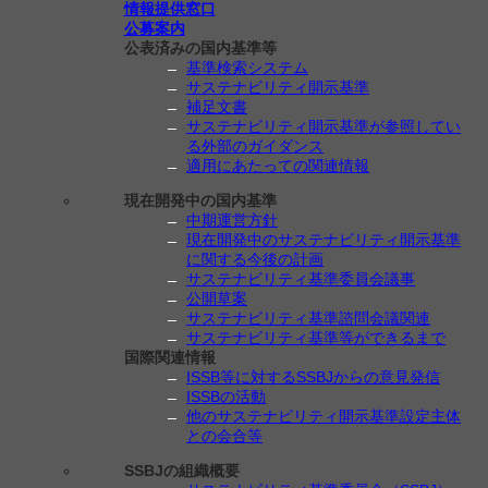
情報提供窓口
公募案内
公表済みの国内基準等
基準検索システム
サステナビリティ開示基準
補足文書
サステナビリティ開示基準が参照してい
る外部のガイダンス
適用にあたっての関連情報
現在開発中の国内基準
中期運営方針
現在開発中のサステナビリティ開示基準
に関する今後の計画
サステナビリティ基準委員会議事
公開草案
サステナビリティ基準諮問会議関連
サステナビリティ基準等ができるまで
国際関連情報
ISSB等に対するSSBJからの意見発信
ISSBの活動
他のサステナビリティ開示基準設定主体
との会合等
SSBJの組織概要