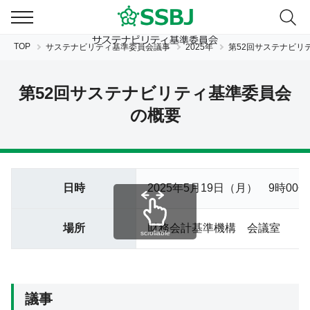
TOP
サステナビリティ基準委員会議事
2025年
第52回サステナビリ
第52回サステナビリティ基準委員会
の概要
JP
EN
日時
2025年5月19日（月） 9
時00分
場所
財務会計基準機構 会議室
scrollable
議事